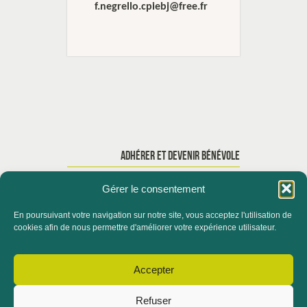
f.negrello.cpiebj@free.fr
ADHÉRER ET DEVENIR BÉNÉVOLE
Gérer le consentement
En poursuivant votre navigation sur notre site, vous acceptez l'utilisation de
ACCUEIL
QUI SOMMES-NOUS ?
cookies afin de nous permettre d'améliorer votre expérience utilisateur.
ACTUALITÉS
Accepter
CONTACTER LE SERVICE FORMATION
Refuser
ADHÉRER ET DEVENIR BÉNÉVOLE