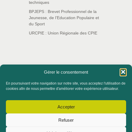
techniques
BPJEPS : Brevet Professionnel de la
Jeunesse, de l’Education Populaire et
du Sport
URCPIE : Union Régionale des CPIE
Gérer le consentement
En poursuivant votre navigation sur notre site, vous acceptez l'utilisation de
ACCUEIL
QUI SOMMES-NOUS ?
cookies afin de nous permettre d'améliorer votre expérience utilisateur.
ACTUALITÉS
Accepter
CONTACTER LE SERVICE FORMATION
Refuser
ADHÉRER ET DEVENIR BÉNÉVOLE