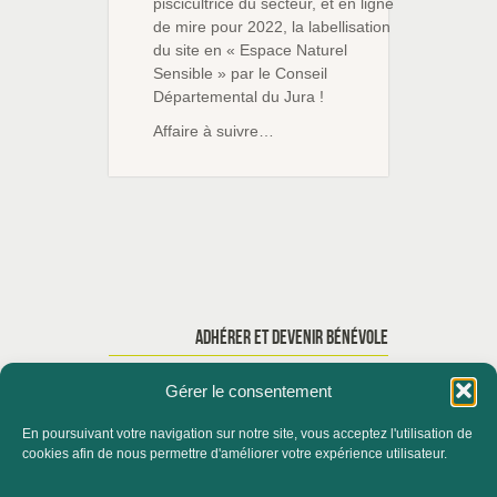
piscicultrice du secteur, et en ligne
de mire pour 2022, la labellisation
du site en « Espace Naturel
Sensible » par le Conseil
Départemental du Jura !
Affaire à suivre…
ADHÉRER ET DEVENIR BÉNÉVOLE
Gérer le consentement
En poursuivant votre navigation sur notre site, vous acceptez l'utilisation de
ACCUEIL
QUI SOMMES-NOUS ?
cookies afin de nous permettre d'améliorer votre expérience utilisateur.
ACTUALITÉS