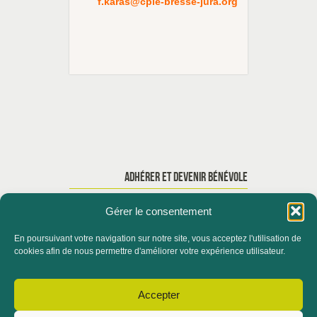
f.karas@cpie-bresse-jura.org
ADHÉRER ET DEVENIR BÉNÉVOLE
Gérer le consentement
En poursuivant votre navigation sur notre site, vous acceptez l'utilisation de
ACCUEIL
QUI SOMMES-NOUS ?
cookies afin de nous permettre d'améliorer votre expérience utilisateur.
ACTUALITÉS
Accepter
CONTACTER LE SERVICE FORMATION