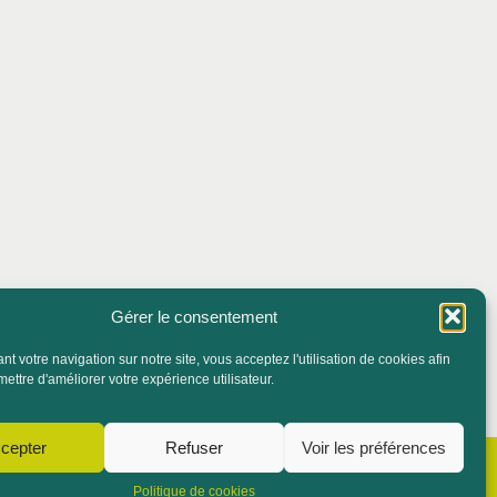
Gérer le consentement
t votre navigation sur notre site, vous acceptez l'utilisation de cookies afin
ettre d'améliorer votre expérience utilisateur.
cepter
Refuser
Voir les préférences
NOUS CONTACTER
NOS PARTENAIRES
Politique de cookies