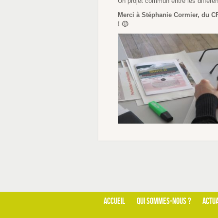
Un projet commun entre les différe
Merci à Stéphanie Cormier, du CPI
! 🙂
ACCUEIL
QUI SOMMES-NOUS ?
ACTUA