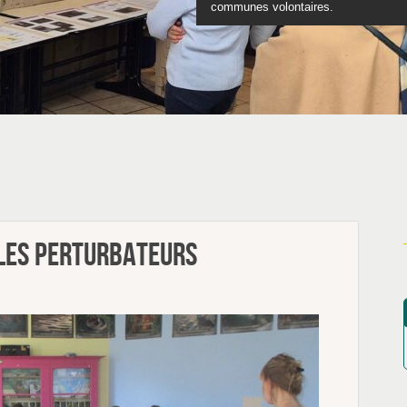
communes volontaires.
Découvrez nos programmes scol
Tu as entre 12 et 17 ans
Feuilletez le catalo
les perturbateurs