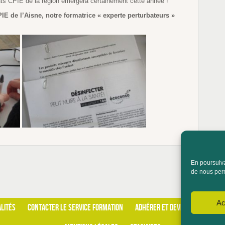
nts CPIE de la région émergera certainement cette année !
E de l’Aisne, notre formatrice « experte perturbateurs »
En poursuivan
de nous perm
Ac
LITÉS
CONTACTER LE SERVICE FORMATION
ADHÉRER ET DEVENIR BÉNÉVOLE