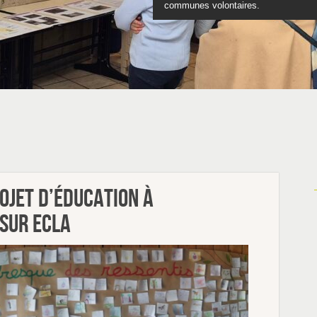
communes volontaires.
Découvrez nos programmes scol
Tu as entre 12 et 17 ans
Feuilletez le catalo
ojet d’éducation à
sur ECLA