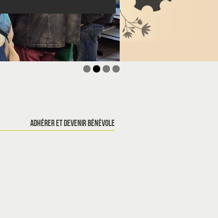
aires d'éducation à l'environnement !
 ? Rejoins le secteur ado à Sellières !
gue de formations 2026
ADHÉRER ET DEVENIR BÉNÉVOLE