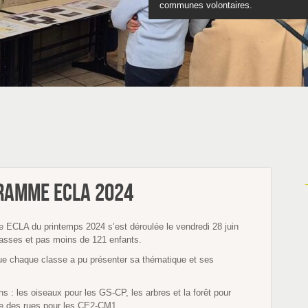
communes volontaires.
Découvrez nos programmes scol
Tu as entre 12 et 17 ans
Feuilletez le catalo
gramme ECLA 2024
e ECLA du printemps 2024 s’est déroulée le vendredi 28 juin
classes et pas moins de 121 enfants.
ue chaque classe a pu présenter sa thématique et ses
ns : les oiseaux pour les GS-CP, les arbres et la forêt pour
ge des rues pour les CE2-CM1