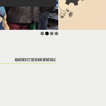
aires d'éducation à l'environnement !
 ? Rejoins le secteur ado à Sellières !
gue de formations 2026
ADHÉRER ET DEVENIR BÉNÉVOLE