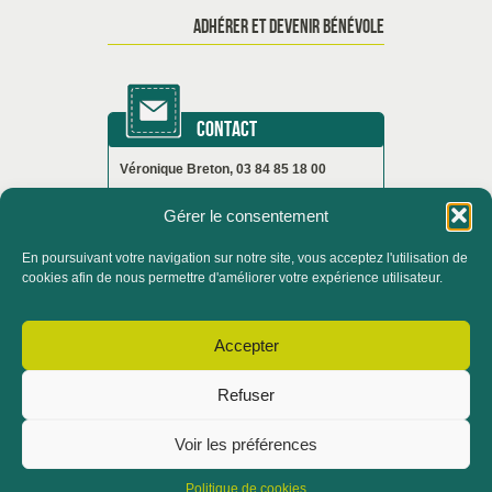
ADHÉRER ET DEVENIR BÉNÉVOLE
CONTACT
Véronique Breton, 03 84 85 18 00
Gérer le consentement
En poursuivant votre navigation sur notre site, vous acceptez l'utilisation de
ACCUEIL
QUI SOMMES-NOUS ?
cookies afin de nous permettre d'améliorer votre expérience utilisateur.
ACTUALITÉS
Accepter
CONTACTER LE SERVICE FORMATION
Refuser
ADHÉRER ET DEVENIR BÉNÉVOLE
NOUS CONTACTER
NOS PARTENAIRES
Voir les préférences
MENTIONS LÉGALES
STAGIAIRES
Politique de cookies