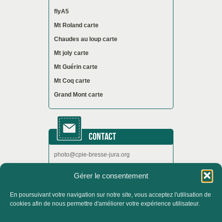
flyA5
Mt Roland carte
Chaudes au loup carte
Mt joly carte
Mt Guérin carte
Mt Coq carte
Grand Mont carte
CONTACT
photo@cpie-bresse-jura.org
Gérer le consentement
En poursuivant votre navigation sur notre site, vous acceptez l'utilisation de
ACCUEIL
QUI SOMMES-NOUS ?
cookies afin de nous permettre d'améliorer votre expérience utilisateur.
ACTUALITÉS