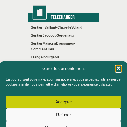
TELECHARGER
Sentier_Vaillant-ChapelleVoland
SentierJacquot-Sergenaux
SentierMaisonsBressanes-
Commenailles
Etangs-bourgeois
Gérer le consentement
En poursuivant votre navigation sur notre site, vous acceptez l'utilisation de
ACCUEIL
QUI SOMMES-NOUS ?
cookies afin de nous permettre d'améliorer votre expérience utilisateur.
ACTUALITÉS
Accepter
CONTACTER LE SERVICE FORMATION
Refuser
ADHÉRER ET DEVENIR BÉNÉVOLE