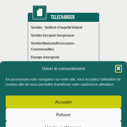
TELECHARGER
Sentier_Vaillant-ChapelleVoland
SentierJacquot-Sergenaux
SentierMaisonsBressanes-
Commenailles
Etangs-bourgeois
Gérer le consentement
En poursuivant votre navigation sur notre site, vous acceptez l'utilisation de
ACCUEIL
QUI SOMMES-NOUS ?
cookies afin de nous permettre d'améliorer votre expérience utilisateur.
ACTUALITÉS
Accepter
CONTACTER LE SERVICE FORMATION
Refuser
ADHÉRER ET DEVENIR BÉNÉVOLE