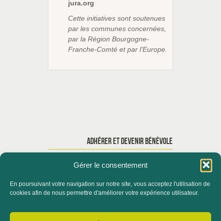
jura.org
Cette initiatives sont soutenues
par les communes concernées,
par la Région Bourgogne-
Franche-Comté et par l’Europe.
ADHÉRER ET DEVENIR BÉNÉVOLE
Gérer le consentement
En poursuivant votre navigation sur notre site, vous acceptez l'utilisation de
ACCUEIL
QUI SOMMES-NOUS ?
cookies afin de nous permettre d'améliorer votre expérience utilisateur.
ACTUALITÉS