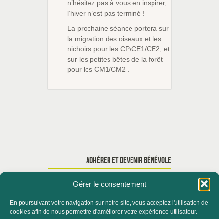
n’hésitez pas à vous en inspirer,
l’hiver n’est pas terminé !
La prochaine séance portera sur
la migration des oiseaux et les
nichoirs pour les CP/CE1/CE2, et
sur les petites bêtes de la forêt
pour les CM1/CM2 .
ADHÉRER ET DEVENIR BÉNÉVOLE
Gérer le consentement
En poursuivant votre navigation sur notre site, vous acceptez l'utilisation de
ACCUEIL
QUI SOMMES-NOUS ?
cookies afin de nous permettre d'améliorer votre expérience utilisateur.