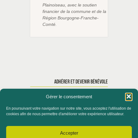
Plainoiseau, avec le soutien
financier de la commune et de la
Région Bourgogne-Franche-
Comté.
ADHÉRER ET DEVENIR BÉNÉVOLE
Gérer le consentement
En poursuivant votre navigation sur notre site, vous acceptez l'utilisation de
ACCUEIL
QUI SOMMES-NOUS ?
cookies afin de nous permettre d'améliorer votre expérience utilisateur.
ACTUALITÉS
Accepter
CONTACTER LE SERVICE FORMATION