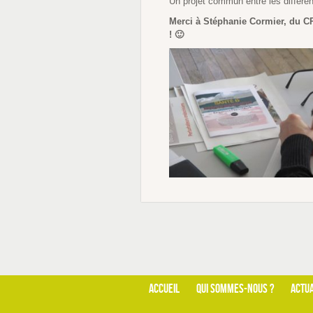
Un projet commun entre les différe
Merci à Stéphanie Cormier, du CPI
! 🙂
ACCUEIL
QUI SOMMES-NOUS ?
ACTUA