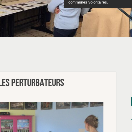
communes volontaires.
Découvrez nos programmes scol
Tu as entre 12 et 17 ans
Feuilletez le catalo
les perturbateurs