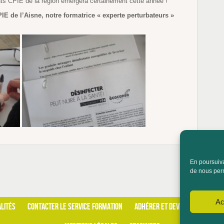
nts CPIE de la région émergera certainement cette année !
E de l’Aisne, notre formatrice « experte perturbateurs »
En poursuivan
de nous perm
Ac
LITÉS
CONTACTER LE SERVICE FORMATION
ADHÉRER ET DEVENIR BÉNÉVOLE