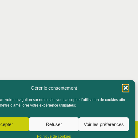
Gérer le consentement
t votre navigation sur notre site, vous acceptez l'utilisation de cookies afin
ettre d'améliorer votre expérience utilisateur.
cepter
Refuser
Voir les préférences
NOUS CONTACTER
NOS PARTENAIRES
Politique de cookies