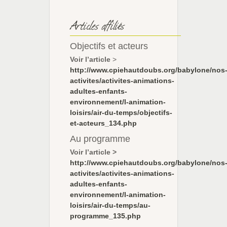
Articles affiliés
Objectifs et acteurs
Voir l’article
>
http://www.cpiehautdoubs.org/babylone/nos
activites/activites-animations-
adultes-enfants-
environnement/l-animation-
loisirs/air-du-temps/objectifs-
et-acteurs_134.php
Au programme
Voir l’article >
http://www.cpiehautdoubs.org/babylone/nos
activites/activites-animations-
adultes-enfants-
environnement/l-animation-
loisirs/air-du-temps/au-
programme_135.php