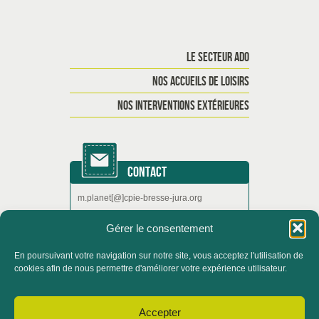
LE SECTEUR ADO
NOS ACCUEILS DE LOISIRS
NOS INTERVENTIONS EXTÉRIEURES
CONTACT
m.planet[@]cpie-bresse-jura.org
Gérer le consentement
En poursuivant votre navigation sur notre site, vous acceptez l'utilisation de
ACCUEIL
QUI SOMMES-NOUS ?
cookies afin de nous permettre d'améliorer votre expérience utilisateur.
ACTUALITÉS
Accepter