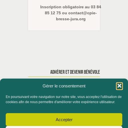
Inscription obligatoire au 03 84
85 12 75 ou contact@cpie-
bresse-jura.org
ADHÉRER ET DEVENIR BÉNÉVOLE
Gérer le consentement
En poursuivant votre navigation sur notre site, vous acceptez l'utilisation de
ACCUEIL
QUI SOMMES-NOUS ?
cookies afin de nous permettre d'améliorer votre expérience utilisateur.
ACTUALITÉS
Accepter
CONTACTER LE SERVICE FORMATION