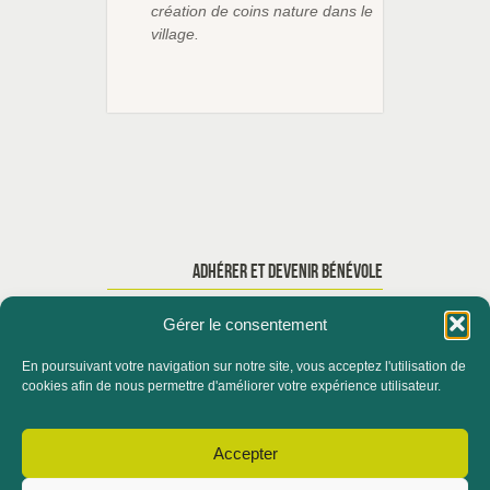
création de coins nature dans le
village.
ADHÉRER ET DEVENIR BÉNÉVOLE
Gérer le consentement
En poursuivant votre navigation sur notre site, vous acceptez l'utilisation de
ACCUEIL
QUI SOMMES-NOUS ?
cookies afin de nous permettre d'améliorer votre expérience utilisateur.
ACTUALITÉS
Accepter
CONTACTER LE SERVICE FORMATION