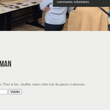
communes volontaires.
Découvrez nos programmes scol
Tu as entre 12 et 17 ans
Feuilletez le catalo
 MAN
. Pour le lire, veuillez saisir votre mot de passe ci-dessous :