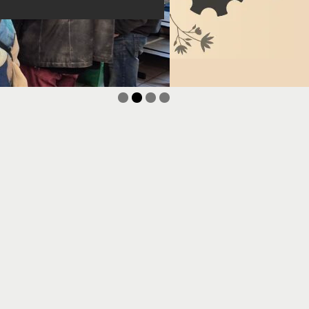
aires d'éducation à l'environnement !
 ? Rejoins le secteur ado à Sellières !
gue de formations 2026